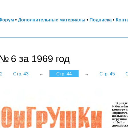
Форум
•
Дополнительные материалы
•
Подписка
•
Конт
№ 6 за 1969 год
42
Стр. 43
←
Стр. 44
→
Стр. 45
С