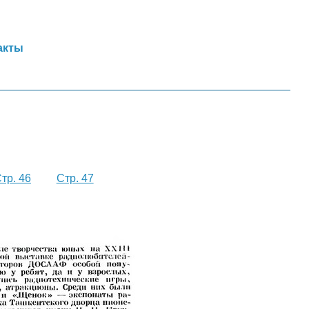
акты
тр. 46
Стр. 47