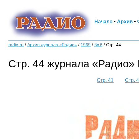
Начало
•
Архив
•
radio.ru
/
Архив журнала «Радио»
/
1969
/
№ 6
/
Стр. 44
Стр. 44 журнала «Радио» 
Стр. 41
Стр. 