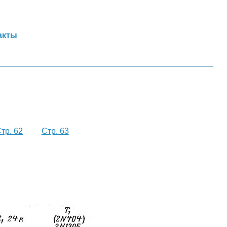
акты
тр. 62
Стр. 63