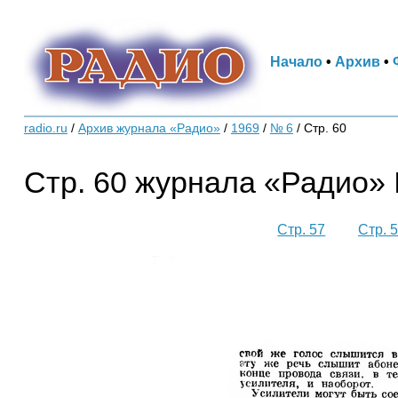
Начало
•
Архив
•
radio.ru
/
Архив журнала «Радио»
/
1969
/
№ 6
/
Стр. 60
Стр. 60 журнала «Радио» 
Стр. 57
Стр. 