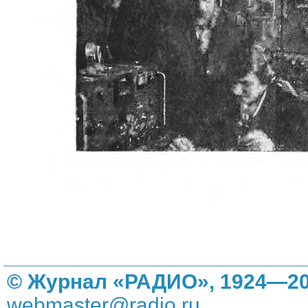
© Журнал «РАДИО», 1924—20
webmaster@radio.ru