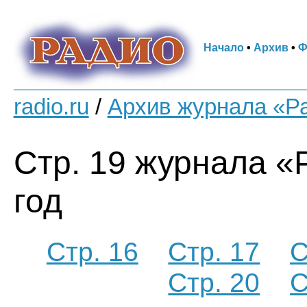
Начало
•
Архив
•
Ф
radio.ru
/
Архив журнала «Р
Стр. 19 журнала «
год
Стр. 16
Стр. 17
С
Стр. 20
С