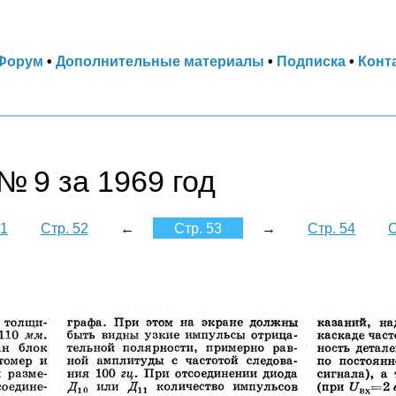
Форум
•
Дополнительные материалы
•
Подписка
•
Конт
№ 9 за 1969 год
51
Стр. 52
←
Стр. 53
→
Стр. 54
С