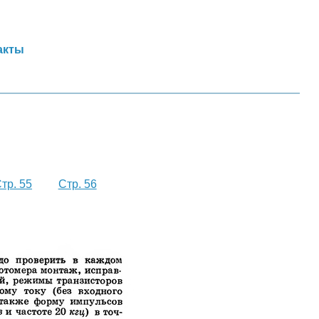
акты
тр. 55
Стр. 56