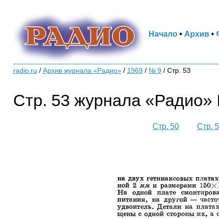
Начало
•
Архив
•
radio.ru
/
Архив журнала «Радио»
/
1969
/
№ 9
/
Стр. 53
Стр. 53 журнала «Радио» 
Стр. 50
Стр. 