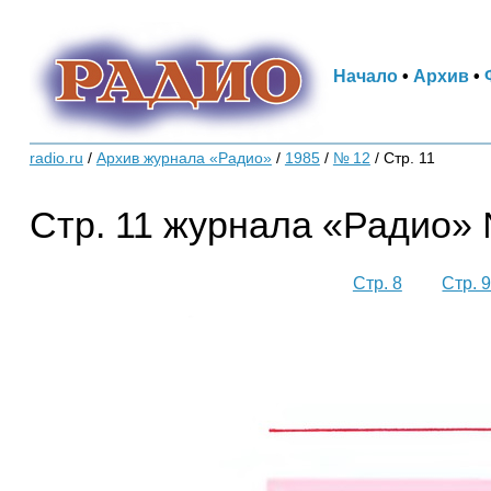
Начало
•
Архив
•
radio.ru
/
Архив журнала «Радио»
/
1985
/
№ 12
/
Стр. 11
Стр. 11 журнала «Радио» 
Стр. 8
Стр. 