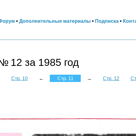
Форум
•
Дополнительные материалы
•
Подписка
•
Конт
№ 12 за 1985 год
9
Стр. 10
←
Стр. 11
→
Стр. 12
Ст