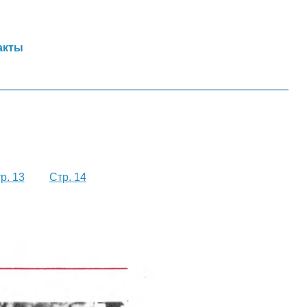
акты
р. 13
Стр. 14